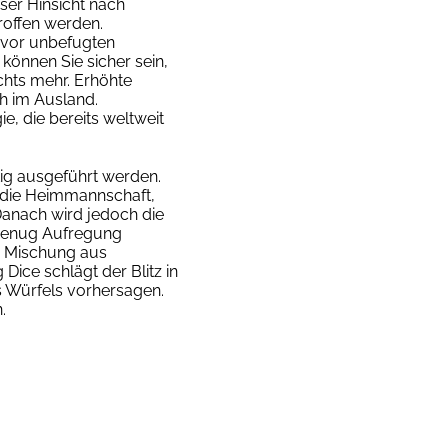
ser Hinsicht nach
roffen werden.
 vor unbefugten
können Sie sicher sein,
ichts mehr. Erhöhte
h im Ausland.
, die bereits weltweit
itig ausgeführt werden.
r die Heimmannschaft,
Danach wird jedoch die
t genug Aufregung
e Mischung aus
Dice schlägt der Blitz in
s Würfels vorhersagen.
.