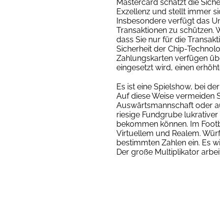
Mastercard schätzt die Siche
Exzellenz und stellt immer 
Insbesondere verfügt das U
Transaktionen zu schützen. 
dass Sie nur für die Transakt
Sicherheit der Chip-Technol
Zahlungskarten verfügen übe
eingesetzt wird, einen erhöh
Es ist eine Spielshow, bei de
Auf diese Weise vermeiden S
Auswärtsmannschaft oder auf
riesige Fundgrube lukrativer
bekommen können. Im Footba
Virtuellem und Realem. Würfe
bestimmten Zahlen ein. Es w
Der große Multiplikator arbei